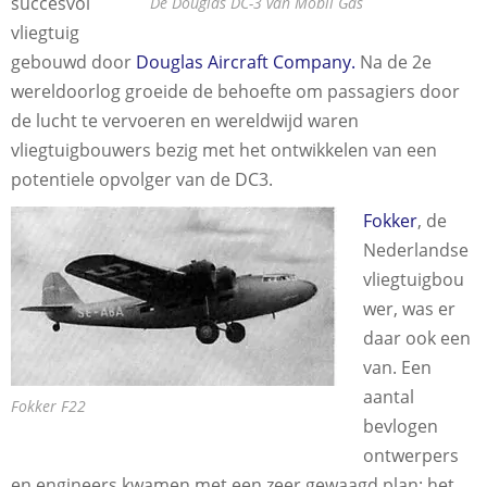
succesvol
De Douglas DC-3 van Mobil Gas
vliegtuig
gebouwd door
Douglas Aircraft Company.
Na de 2e
wereldoorlog groeide de behoefte om passagiers door
de lucht te vervoeren en wereldwijd waren
vliegtuigbouwers bezig met het ontwikkelen van een
potentiele opvolger van de DC3.
Fokker
, de
Nederlandse
vliegtuigbou
wer, was er
daar ook een
van. Een
aantal
Fokker F22
bevlogen
ontwerpers
en engineers kwamen met een zeer gewaagd plan: het