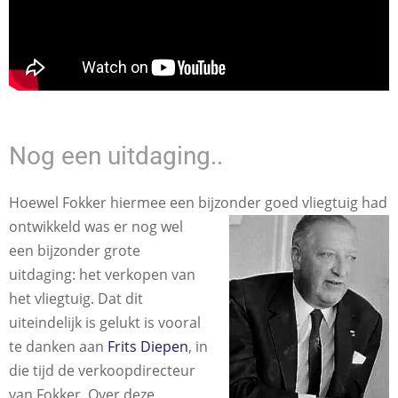
Nog een uitdaging..
Hoewel Fokker hiermee een bijzonder goed vliegtuig had
ontwikkeld was er nog wel
een bijzonder grote
uitdaging: het verkopen van
het vliegtuig. Dat dit
uiteindelijk is gelukt is vooral
te danken aan
Frits Diepen
, in
die tijd de verkoopdirecteur
van Fokker. Over deze