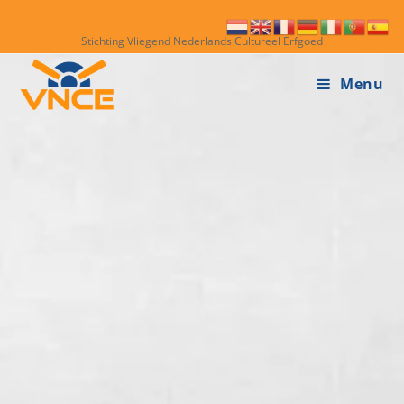
Stichting Vliegend Nederlands Cultureel Erfgoed
Menu