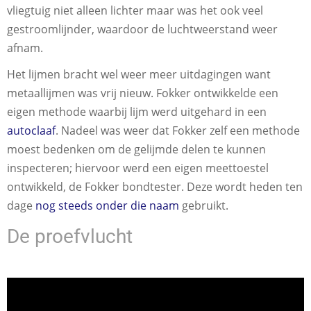
vliegtuig niet alleen lichter maar was het ook veel
gestroomlijnder, waardoor de luchtweerstand weer
afnam.
Het lijmen bracht wel weer meer uitdagingen want
metaallijmen was vrij nieuw. Fokker ontwikkelde een
eigen methode waarbij lijm werd uitgehard in een
autoclaaf
. Nadeel was weer dat Fokker zelf een methode
moest bedenken om de gelijmde delen te kunnen
inspecteren; hiervoor werd een eigen meettoestel
ontwikkeld, de Fokker bondtester. Deze wordt heden ten
dage
nog steeds onder die naam
gebruikt.
De proefvlucht