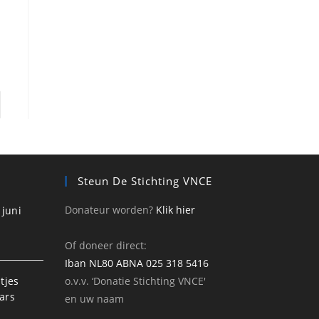
Steun De Stichting VNCE
Donateur worden?
Klik hier
juni
Of doneer direct:
Iban NL80 ABNA 025 318 5416
tjes
o.v.v. ‘Donatie Stichting VNCE'
ars
en uw naam