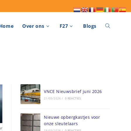
Home
Over ons
F27
Blogs
VNCE Nieuwsbrief juni 2026
21/05/2026
/
0 REACTIES
Nieuwe opbergkastjes voor
onze sleutelaars
ur
19/03/2026
/
0 REACTIES