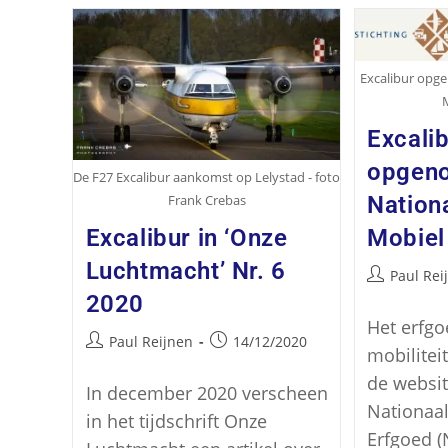
Excalibur opge
Excali
opgeno
De F27 Excalibur aankomst op Lelystad - foto
Frank Crebas
Nation
Excalibur in ‘Onze
Mobiel
Luchtmacht’ Nr. 6
Paul Rei
2020
Het erfgo
Paul Reijnen
14/12/2020
mobilitei
de websit
In december 2020 verscheen
Nationaal
in het tijdschrift Onze
Erfgoed 