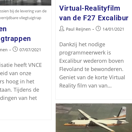
Virtual-Realityfilm
sien bij de levering van de
van de F27 Excalibur
errijdbare vliegtuigtrap
en
Paul Reijnen
14/01/2021
uigtrappen
Dankzij het nodige
jnen
07/07/2021
programmeerwerk is
Excalibur wederom boven
isatie heeft VNCE
Flevoland te bewonderen.
heid van onze
Geniet van de korte Virtual
ers hoog in het
Reality film van van…
taan. Tijdens de
dingen van het