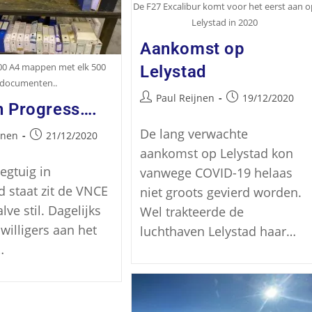
De F27 Excalibur komt voor het eerst aan o
Lelystad in 2020
Aankomst op
00 A4 mappen met elk 500
Lelystad
documenten..
Paul Reijnen
19/12/2020
n Progress….
De lang verwachte
jnen
21/12/2020
aankomst op Lelystad kon
iegtuig in
vanwege COVID-19 helaas
 staat zit de VNCE
niet groots gevierd worden.
lve stil. Dagelijks
Wel trakteerde de
ijwilligers aan het
luchthaven Lelystad haar…
…