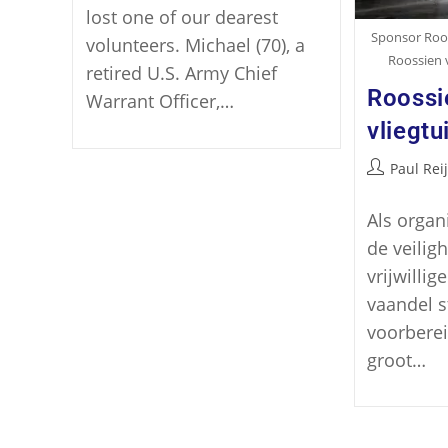
lost one of our dearest
Sponsor Roos
volunteers. Michael (70), a
Roossien v
retired U.S. Army Chief
Roossi
Warrant Officer,…
vliegt
Paul Rei
Als organ
de veilig
vrijwillig
vaandel s
voorberei
groot…