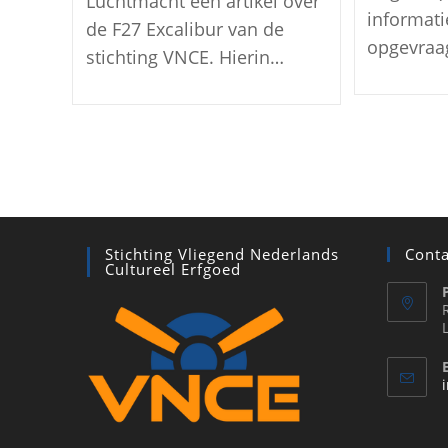
Luchtmacht een artikel over
informat
de F27 Excalibur van de
opgevraa
stichting VNCE. Hierin…
Stichting Vliegend Nederlands
Conta
Cultureel Erfgoed