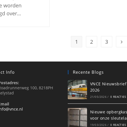
ie worden
gd over…
1
2
3
ct Info
Recente Blogs
Postadres:
VNCE Nieuwsbrief 
Roadrunnerweg 100, 8218PH
2026
Lelystad
21/05/2026
/
0 REACTIES
Email
info@vnce.nl
Nieuwe opbergkas
voor onze sleutela
19/03/2026
/
0 REACTIES