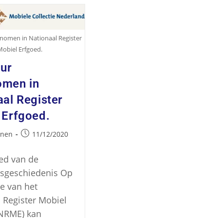
nomen in Nationaal Register
Mobiel Erfgoed.
bur
men in
aal Register
 Erfgoed.
jnen
11/12/2020
ed van de
tsgeschiedenis Op
e van het
 Register Mobiel
(NRME) kan