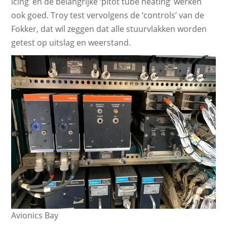
icing’ en de belangrijke ‘pitot tube heating’ werken
ook goed. Troy test vervolgens de ‘controls’ van de
Fokker, dat wil zeggen dat alle stuurvlakken worden
getest op uitslag en weerstand.
Avionics Bay