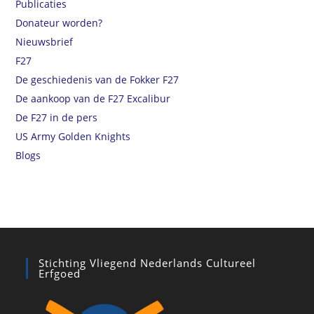
Publicaties
Donateur worden?
Nieuwsbrief
F27
De geschiedenis van de Fokker F27
De aankoop van de F27 Excalibur
De F27 in de pers
US Army Golden Knights
Blogs
Stichting Vliegend Nederlands Cultureel
Erfgoed