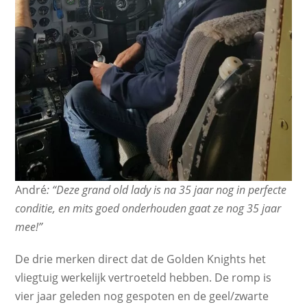
André
: “Deze grand old lady is na 35 jaar nog in perfecte
conditie, en mits goed onderhouden gaat ze nog 35 jaar
mee!”
De drie merken direct dat de Golden Knights het
vliegtuig werkelijk vertroeteld hebben. De romp is
vier jaar geleden nog gespoten en de geel/zwarte