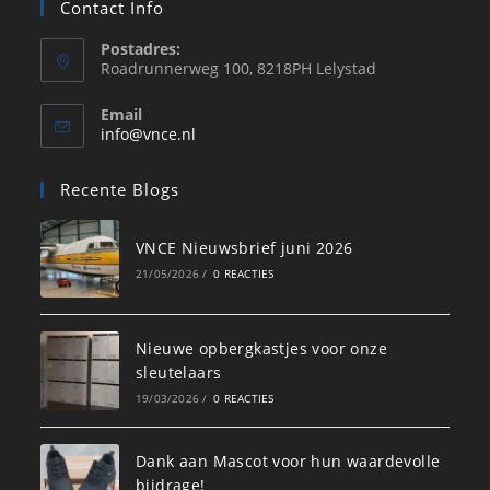
Contact Info
Postadres:
Roadrunnerweg 100, 8218PH Lelystad
Email
info@vnce.nl
Recente Blogs
VNCE Nieuwsbrief juni 2026
21/05/2026
/
0 REACTIES
Nieuwe opbergkastjes voor onze
sleutelaars
19/03/2026
/
0 REACTIES
Dank aan Mascot voor hun waardevolle
bijdrage!