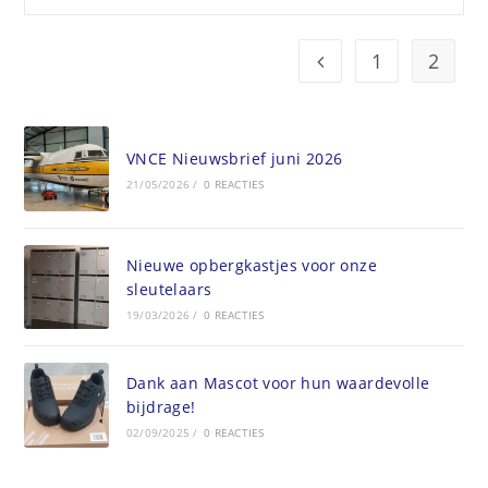
1
2
VNCE Nieuwsbrief juni 2026
21/05/2026
/
0 REACTIES
Nieuwe opbergkastjes voor onze
sleutelaars
19/03/2026
/
0 REACTIES
Dank aan Mascot voor hun waardevolle
bijdrage!
02/09/2025
/
0 REACTIES